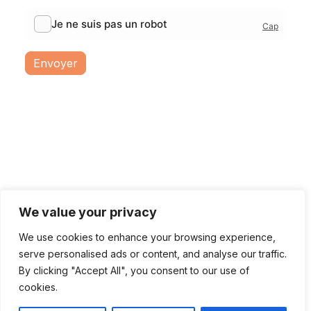
Envoyer
Nous découvrir
Savoir-faire
Réalisations
Nous rejoindre
Actualités
We value your privacy
We use cookies to enhance your browsing experience,
serve personalised ads or content, and analyse our traffic.
Mentions légales
By clicking "Accept All", you consent to our use of
cookies.
©2026 Tapio – Design par
l'Agence Galanga Branding et
Communication
et développement par
l'Agence de