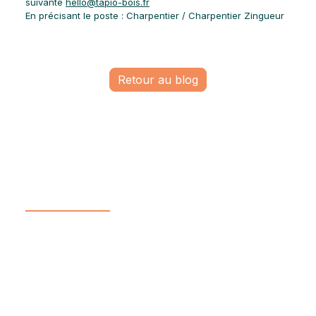
suivante
hello@tapio-bois.fr
En précisant le poste : Charpentier / Charpentier Zingueur
Retour au blog
Un projet ?
Prenons contact !
Charpente, bardage, couverture, zinguerie… Notre équipe
est à votre disposition pour répondre à vos questions et
vous rencontrer !
*
Nom