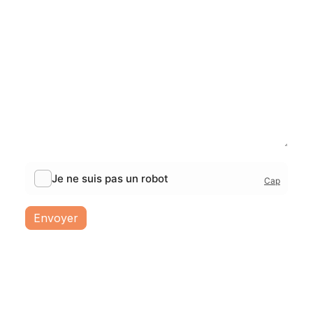
*
Email
*
Téléphone
*
Message
Envoyer
Nous découvrir
Savoir-faire